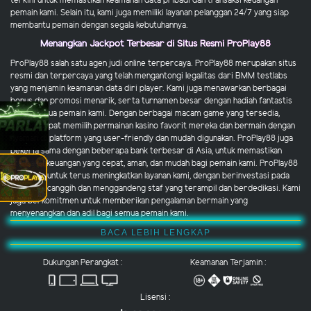
terkini untuk memastikan keamanan data pribadi dan transaksi keuangan
pemain kami. Selain itu, kami juga memiliki layanan pelanggan 24/7 yang siap
membantu pemain dengan segala kebutuhannya.
Menangkan Jackpot Terbesar di Situs Resmi ProPlay88
ProPlay88 salah satu agen judi online terpercaya. ProPlay88 merupakan situs
resmi dan terpercaya yang telah mengantongi legalitas dari BMM testlabs
yang menjamin keamanan data diri player. Kami juga menawarkan berbagai
bonus dan promosi menarik, serta turnamen besar dengan hadiah fantastis
untuk semua pemain kami. Dengan berbagai macam game yang tersedia,
pemain dapat memilih permainan kasino favorit mereka dan bermain dengan
nyaman di platform yang user-friendly dan mudah digunakan. ProPlay88 juga
bekerja sama dengan beberapa bank terbesar di Asia, untuk memastikan
transaksi keuangan yang cepat, aman, dan mudah bagi pemain kami. ProPlay88
berusaha untuk terus meningkatkan layanan kami, dengan berinvestasi pada
teknologi canggih dan menggandeng staf yang terampil dan berdedikasi. Kami
juga berkomitmen untuk memberikan pengalaman bermain yang
menyenangkan dan adil bagi semua pemain kami.
BACA LEBIH LENGKAP
Dukungan Perangkat :
Keamanan Terjamin :
Lisensi :