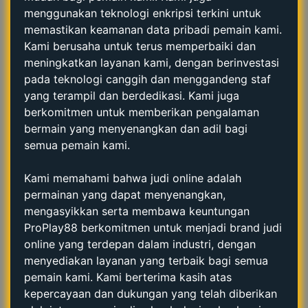
menggunakan teknologi enkripsi terkini untuk
memastikan keamanan data pribadi pemain kami.
Kami berusaha untuk terus memperbaiki dan
meningkatkan layanan kami, dengan berinvestasi
pada teknologi canggih dan menggandeng staf
yang terampil dan berdedikasi. Kami juga
berkomitmen untuk memberikan pengalaman
bermain yang menyenangkan dan adil bagi
semua pemain kami.
Kami memahami bahwa judi online adalah
permainan yang dapat menyenangkan,
mengasyikkan serta membawa keuntungan
ProPlay88 berkomitmen untuk menjadi brand judi
online yang terdepan dalam industri, dengan
menyediakan layanan yang terbaik bagi semua
pemain kami. Kami berterima kasih atas
kepercayaan dan dukungan yang telah diberikan