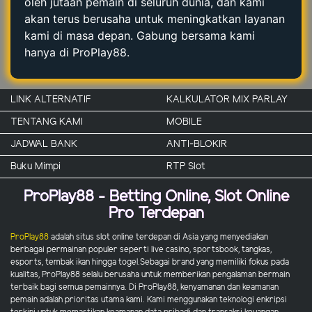
oleh jutaan pemain di seluruh dunia, dan kami
akan terus berusaha untuk meningkatkan layanan
kami di masa depan. Gabung bersama kami
hanya di ProPlay88.
LINK ALTERNATIF
KALKULATOR MIX PARLAY
TENTANG KAMI
MOBILE
JADWAL BANK
ANTI-BLOKIR
Buku Mimpi
RTP Slot
ProPlay88 - Betting Online, Slot Online
Pro Terdepan
ProPlay88
adalah situs slot online terdepan di Asia yang menyediakan
berbagai permainan populer seperti live casino, sportsbook, tangkas,
esports, tembak ikan hingga togel.Sebagai brand yang memiliki fokus pada
kualitas, ProPlay88 selalu berusaha untuk memberikan pengalaman bermain
terbaik bagi semua pemainnya. Di ProPlay88, kenyamanan dan keamanan
pemain adalah prioritas utama kami. Kami menggunakan teknologi enkripsi