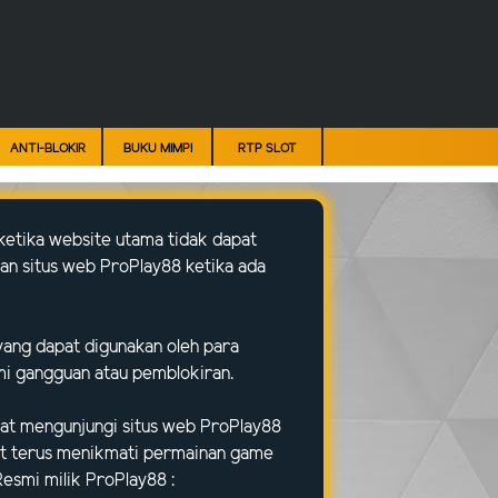
ANTI-BLOKIR
BUKU MIMPI
RTP SLOT
ketika website utama tidak dapat
an situs web ProPlay88 ketika ada
yang dapat digunakan oleh para
mi gangguan atau pemblokiran.
pat mengunjungi situs web ProPlay88
pat terus menikmati permainan game
Resmi milik ProPlay88 :