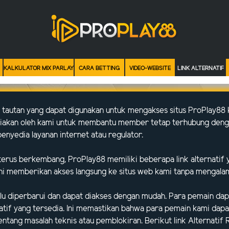
KALKULATOR MIX PARLAY
CARA BETTING
VIDEO-WEBSITE
LINK ALTERNATIF
u tautan yang dapat digunakan untuk mengakses situs ProPlay88 
isediakan oleh kami untuk membantu member tetap terhubung deng
enyedia layanan internet atau regulator.
 terus berkembang, ProPlay88 memiliki beberapa link alternatif 
ini memberikan akses langsung ke situs web kami tanpa mengala
lalu diperbarui dan dapat diakses dengan mudah. Para pemain da
rnatif yang tersedia. Ini memastikan bahwa para pemain kami da
ntang masalah teknis atau pemblokiran. Berikut link Alternatif 