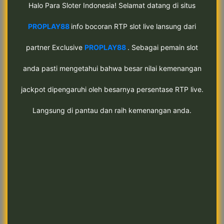
Halo Para Sloter Indonesia! Selamat datang di situs
PROPLAY88
info bocoran RTP slot live lansung dari
partner Exclusive
PROPLAY88
. Sebagai pemain slot
anda pasti mengetahui bahwa besar nilai kemenangan
jackpot dipengaruhi oleh besarnya persentase RTP live.
Langsung di pantau dan raih kemenangan anda.