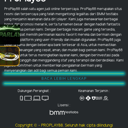
ProPlay88 salah satu agen judi online terpercaya. ProPlay88 merupakan situs
resmi dan terpercaya yang telah mengantongi legalitas dari BMM testlabs
yang menjamin keamanan data diri player. Kami juga menawarkan berbagai
bonus dan promosi menarik, serta turnamen besar dengan hadiah fantastis
untuk semua pemain kami. Dengan berbagai macam game yang tersedia,
pemain dapat memilih permainan kasino favorit mereka dan bermain dengan
nyaman di platform yang user-friendly dan mudah digunakan. ProPlay88 juga
bekerja sama dengan beberapa bank terbesar di Asia, untuk memastikan
transaksi keuangan yang cepat, aman, dan mudah bagi pemain kami. ProPlay88
berusaha untuk terus meningkatkan layanan kami, dengan berinvestasi pada
teknologi canggih dan menggandeng staf yang terampil dan berdedikasi. Kami
juga berkomitmen untuk memberikan pengalaman bermain yang
menyenangkan dan adil bagi semua pemain kami.
BACA LEBIH LENGKAP
Dukungan Perangkat :
Keamanan Terjamin :
Lisensi :
Copyright © - PROPLAY88. Seluruh hak cipta dilindungi